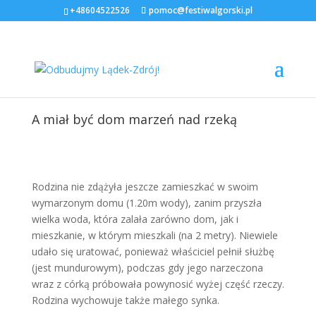
+48604522526
pomoc@festiwalgorski.pl
A miał być dom marzeń nad rzeką
Rodzina nie zdążyła jeszcze zamieszkać w swoim
wymarzonym domu (1.20m wody), zanim przyszła
wielka woda, która zalała zarówno dom, jak i
mieszkanie, w którym mieszkali (na 2 metry). Niewiele
udało się uratować, ponieważ właściciel pełnił służbę
(jest mundurowym), podczas gdy jego narzeczona
wraz z córką próbowała powynosić wyżej część rzeczy.
Rodzina wychowuje także małego synka.