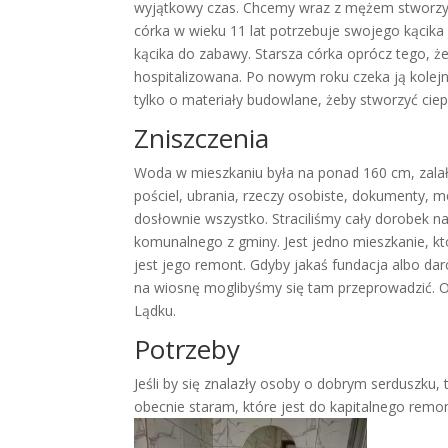
wyjątkowy czas. Chcemy wraz z mężem stworz
córka w wieku 11 lat potrzebuje swojego kącika
kącika do zabawy. Starsza córka oprócz tego, że s
hospitalizowana. Po nowym roku czeka ją kolejn
tylko o materiały budowlane, żeby stworzyć ciep
Zniszczenia
Woda w mieszkaniu była na ponad 160 cm, zalała 
pościel, ubrania, rzeczy osobiste, dokumenty, 
dosłownie wszystko. Straciliśmy cały dorobek n
komunalnego z gminy. Jest jedno mieszkanie, kt
jest jego remont. Gdyby jakaś fundacja albo d
na wiosnę moglibyśmy się tam przeprowadzić.
Lądku.
Potrzeby
Jeśli by się znalazły osoby o dobrym serduszku,
obecnie staram, które jest do kapitalnego remo