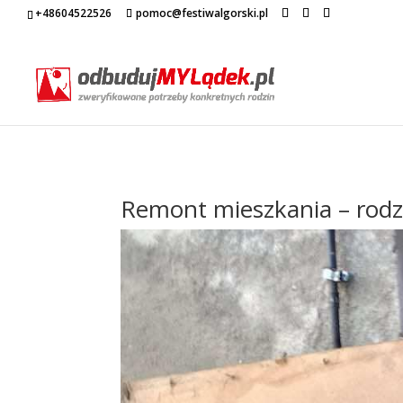
+48604522526
pomoc@festiwalgorski.pl
Remont mieszkania – rodzi