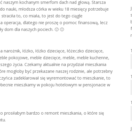
yć naszym kochanym smerfom dach nad głową. Starsza
 do nauki, młodsza córka w wieku 18 miesięcy potrzebuje
traciła to, co miała, to jest do tego ciągle
a operacja, dlatego nie proszę o pomoc finansową, lecz
ły dom dla naszych pociech. 🙁 🙁
narożnik, łóżko, łóżko dziecięce, łóżeczko dziecięce,
meble pokojowe, meble dziecięce, meble, meble kuchenne,
aszego życia. Czekamy aktualnie na przydział mieszkania
óre mogłoby być przekazane naszej rodzinie, ale potrzebny
arczyńca zadeklarował się wyremontować to mieszkanie, to
 Obecnie mieszkamy w pokoju hotelowym w pensjonacie w
 to prosiłabym bardzo o remont mieszkania, o które się
ntu.