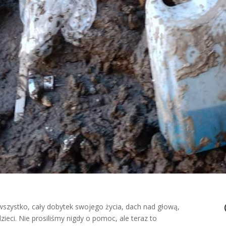
 wszystko, cały dobytek swojego życia, dach nad głową,
zieci. Nie prosiliśmy nigdy o pomoc, ale teraz to