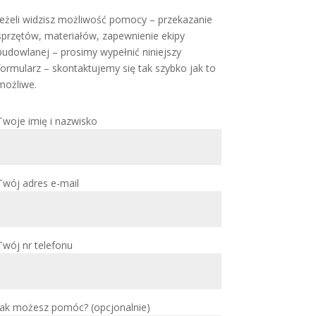
Jeżeli widzisz możliwość pomocy – przekazanie
sprzętów, materiałów, zapewnienie ekipy
budowlanej – prosimy wypełnić niniejszy
formularz – skontaktujemy się tak szybko jak to
możliwe.
Twoje imię i nazwisko
Twój adres e-mail
Twój nr telefonu
Jak możesz pomóc? (opcjonalnie)