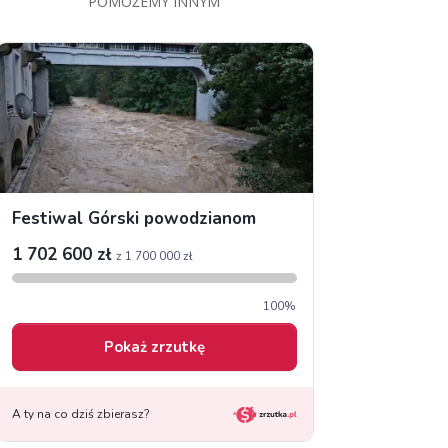
POMOŻEMY INNYM