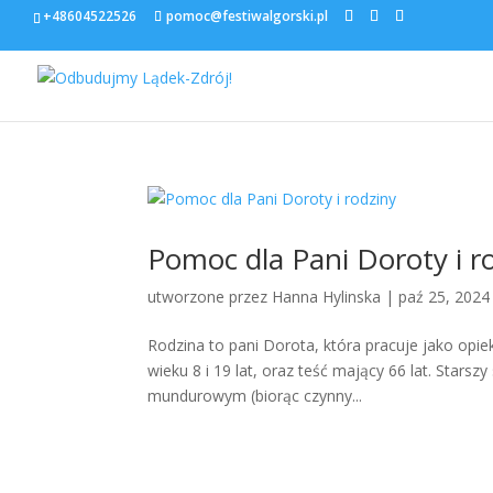
+48604522526
pomoc@festiwalgorski.pl
Pomoc dla Pani Doroty i r
utworzone przez
Hanna Hylinska
|
paź 25, 2024
Rodzina to pani Dorota, która pracuje jako opie
wieku 8 i 19 lat, oraz teść mający 66 lat. Starsz
mundurowym (biorąc czynny...