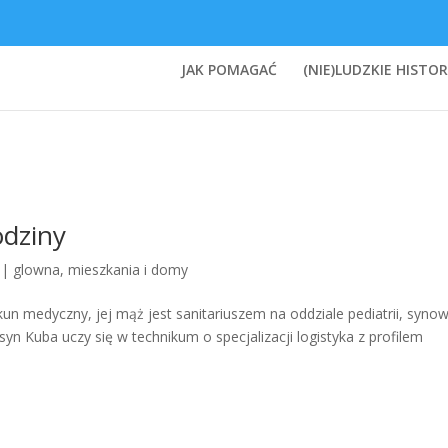
JAK POMAGAĆ
(NIE)LUDZKIE HISTOR
odziny
|
glowna
,
mieszkania i domy
kun medyczny, jej mąż jest sanitariuszem na oddziale pediatrii, syno
y syn Kuba uczy się w technikum o specjalizacji logistyka z profilem