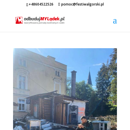
+48604522526
pomoc@festiwalgorski.pl