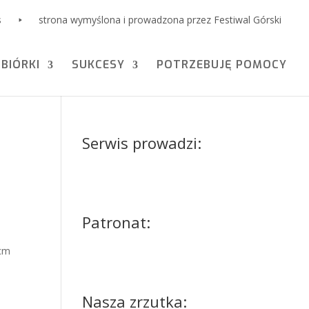
s
strona wymyślona i prowadzona przez Festiwal Górski
ZBIÓRKI
SUKCESY
POTRZEBUJĘ POMOCY
Serwis prowadzi:
Patronat:
 cm
Nasza zrzutka: