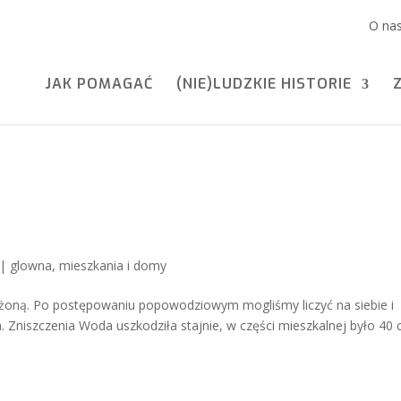
O na
JAK POMAGAĆ
(NIE)LUDZKIE HISTORIE
|
glowna
,
mieszkania i domy
z żoną. Po postępowaniu popowodziowym mogliśmy liczyć na siebie i
 Zniszczenia Woda uszkodziła stajnie, w części mieszkalnej było 40