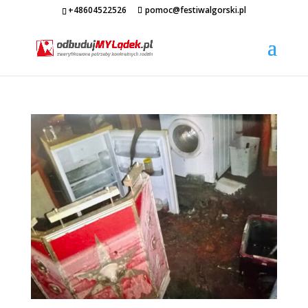
+48604522526
pomoc@festiwalgorski.pl