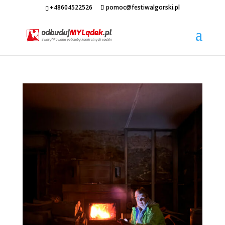
+48604522526
pomoc@festiwalgorski.pl